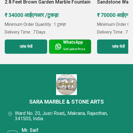
2.8 Feet Brown Garden Marble Fountain
Sandstone Wall 
₹ 34000 आईएनआर /टुकड़ा
₹ 70000 आईएनआर
Minimum Order Quantity : 1 टुकड़ा
Minimum Order Quant
Delivery Time : 7 Days
Delivery Time : 7 D
WhatsApp
जांच भेजें
जांच भेजें
Get Latest Price
SARA MARBLE & STONE ARTS
Ward No. 20, Jusri Road,, Makrana, Rajasthan,
341505, India
Mr. Saif